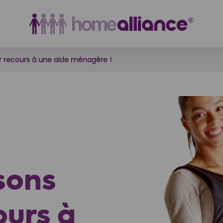
ir recours à une aide ménagère !
sons
ours à