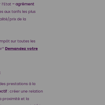
 l’Etat
– agrément
s aux tarifs les plus
lité/prix de la
impôt sur toutes les
ur*
Demandez votre
:
des prestations à la
ectif
: créer une relation
a proximité et la