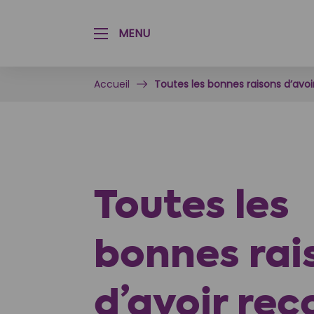
Aménagement paysager & Jardinage
Aide aux seniors & personnes handicapées
MENU
Accueil
Toutes les bonnes raisons d’avo
Toutes les
bonnes rai
d’avoir rec