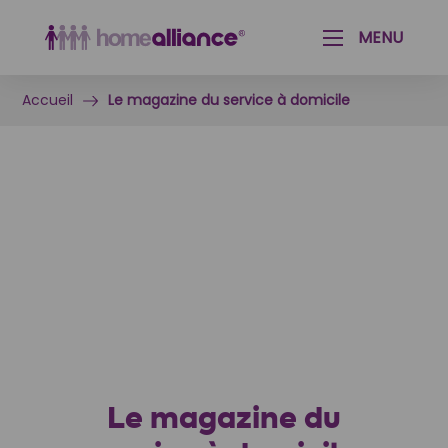
Aménagement paysager & Jardinage
Aide aux seniors & personnes handicapées
MENU
Accueil
Le magazine du service à domicile
Le magazine du