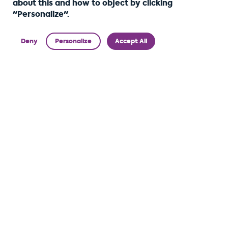
about this and how to object by clicking
"Personalize".
Deny
Personalize
Accept All
Leader des multi-services domicile Haut de
Gamme depuis 2008, Home Alliance® est votre
partenaire privilégié à Nancy, Pont-à-Mousson et
Metz.