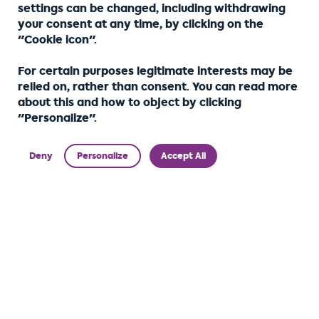
settings can be changed, including withdrawing
your consent at any time, by clicking on the
"Cookie icon".
For certain purposes legitimate interests may be
relied on, rather than consent. You can read more
about this and how to object by clicking
"Personalize".
Deny
Personalize
Accept All
Leader des multi-services domicile Haut de
Gamme depuis 2008, Home Alliance® est votre
partenaire privilégié à Nancy, Pont-à-Mousson et
Metz.