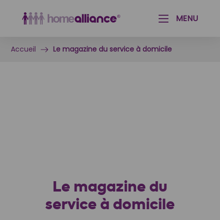
Aménagement paysager & Jardinage
Aide aux seniors & personnes handicapées
MENU
Accueil
Le magazine du service à domicile
Le magazine du
service à domicile