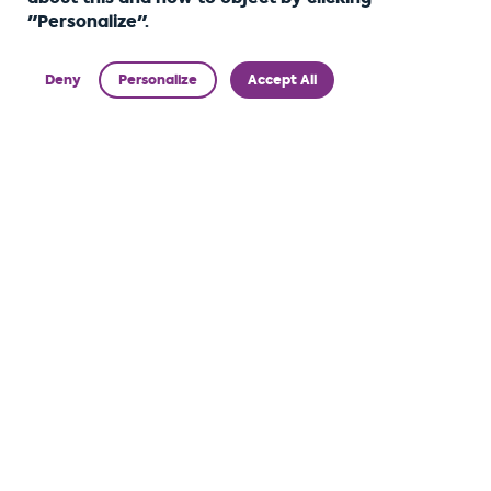
"Personalize".
Deny
Personalize
Accept All
Leader des multi-services domicile Haut de
Gamme depuis 2008, Home Alliance® est votre
partenaire privilégié à Nancy, Pont-à-Mousson et
Metz.