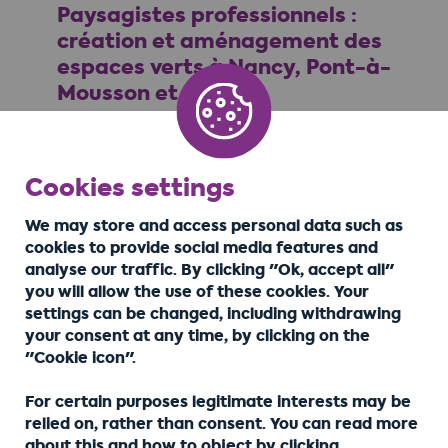
Paysagistes professionnels :
création et aménagement des
espaces verts à Nancy, Pont-à-
Mousson et Metz
Notre équipe paysagistes expérimentés est à
votre disposition pour la création et
Cookies settings
aménagement du jardin de vos rêves.
We may store and access personal data such as
Bénéficiez d’interventions rapides sur les
cookies to provide social media features and
secteurs Metz, Nancy et les environs
analyse our traffic. By clicking "Ok, accept all"
you will allow the use of these cookies. Your
📖
Lire l'article
settings can be changed, including withdrawing
your consent at any time, by clicking on the
"Cookie icon".
For certain purposes legitimate interests may be
📖
Voir tous les articles
relied on, rather than consent. You can read more
about this and how to object by clicking