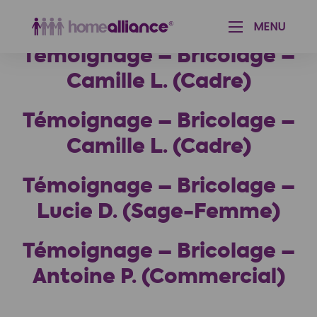
Aménagement paysager & Jardinage
Aide aux seniors & personnes handicapées
MENU
Témoignage – Bricolage –
Camille L. (Cadre)
Témoignage – Bricolage –
Camille L. (Cadre)
Témoignage – Bricolage –
Lucie D. (Sage-Femme)
Témoignage – Bricolage –
Antoine P. (Commercial)