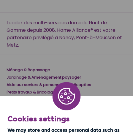
Leader des multi-services domicile Haut de
Gamme depuis 2008, Home Alliance® est votre
partenaire privilégié à Nancy, Pont-à-Mousson et
Metz.
Ménage & Repassage
Jardinage & Aménagement paysager
Aide aux seniors & personnes handicapées
Petits travaux & Bricolage
Garde d’enfants
Cookies settings
👉
DEVIS GRATUIT
We may store and access personal data such as