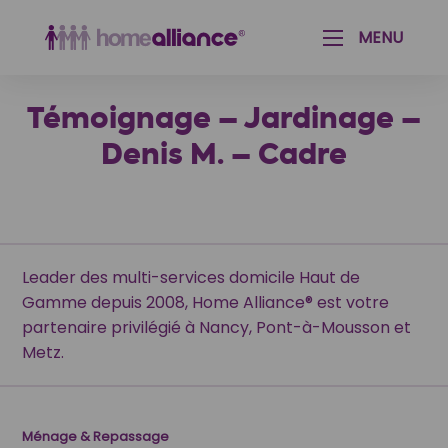
Aménagement paysager & Jardinage
Aide aux seniors & personnes handicapées
Accueil
Témoignage – Jardinage – Denis M. – Cadre
MENU
Témoignage – Jardinage –
Denis M. – Cadre
Leader des multi-services domicile Haut de
Gamme depuis 2008, Home Alliance® est votre
partenaire privilégié à Nancy, Pont-à-Mousson et
Metz.
Ménage & Repassage