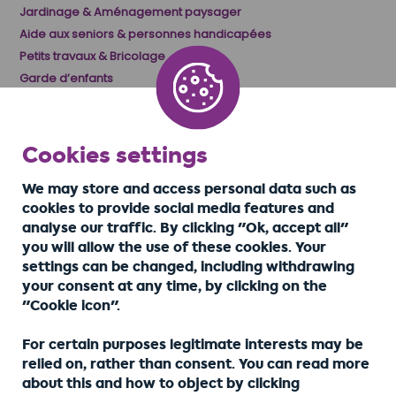
Jardinage & Aménagement paysager
Aide aux seniors & personnes handicapées
Petits travaux & Bricolage
Garde d’enfants
Cookies settings
👉
DEVIS GRATUIT
We may store and access personal data such as
cookies to provide social media features and
analyse our traffic. By clicking "Ok, accept all"
Conformément à l’article
you will allow the use of these cookies. Your
L. 612-1 du Code de la
settings can be changed, including withdrawing
consommation, en cas
de litige, le
your consent at any time, by clicking on the
consommateur peut
"Cookie icon".
Made
recourir gratuitement au
Actualités
ue de
by
médiateur de la
d’Home
ntialité
For certain purposes legitimate interests may be
Izhak.
consommation dont
Alliance
relied on, rather than consent. You can read more
nous relevons : ANM
Conso – 02 rue de Colmar
about this and how to object by clicking
94300 Vincennes –